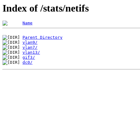
Index of /stats/netifs
Name
Parent Directory
vlan9/
vlan7/
vlan13/
gif3/
dc0/